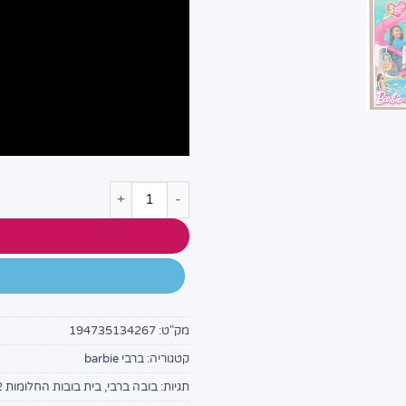
כמות של ברבי בית החלומות 3 קומות של קסם ברבי
מק"ט:
194735134267
קטגוריה:
ברבי barbie
תגיות:
בובה ברבי
,
בית בובות החלומות 2