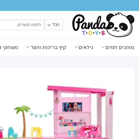
Ski
t
conten
חיפוש
עבור:
מותגים חמים
גילאים
קיץ בריכות וחצר
משחקי ק