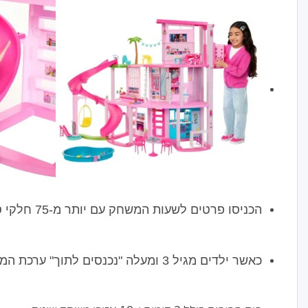
הכניסו פרטים לשעות המשחק עם יותר מ-75 חלקי סיפור, מעלית פעילה נגישה לכיסאות גלגלים, נדנדה מקסימה, ארון בגדים נהדר ועוד.
כאשר ילדים מגיל 3 ומעלה "נכנסים לתוך" ערכת המשחקים "בית החלומות" של ברבי, לעולם לא ייגמרו להם הסיפורים לספר!