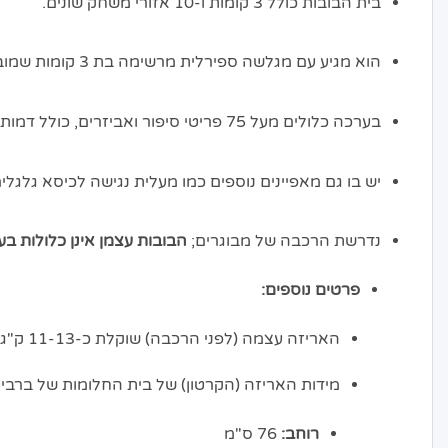
בית הבובות כולל 3 קומות ו-10 אזורי משחק שונים.
הוא מגיע עם מגלשה ספירלית מרשימה בת 3 קומות שמובילה ישירות לבריכה.
בערכה כלולים מעל 75 פריטי סיפור ואביזרים, כולל דמות גור כלבים.
יש בו גם מאפיינים נוספים כמו מעלית נגישה לכיסא גלגלים 
נדרשת הרכבה של מבוגרים;
הבובות עצמן אינן כלולות בע
פרטים נוספים:
האריזה עצמה (לפני הרכבה) שוקלת כ-11-13 ק"ג בקירוב.
מידות האריזה (הקרטון) של בית החלומות של ברבי (דגם 93
רוחב:
76 ס"מ