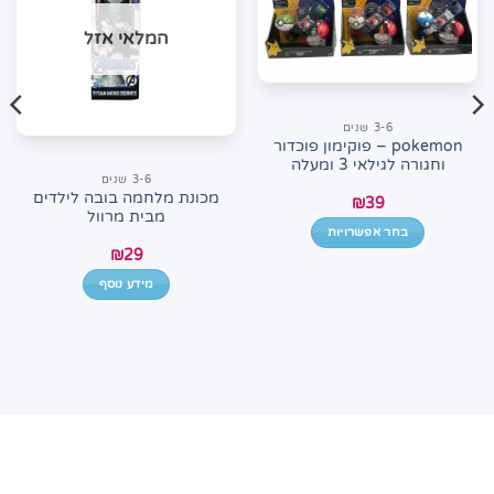
המלאי אזל
3-6 שנים
pokemon – פוקימון פוכדור
וחגורה לגילאי 3 ומעלה
3-6 שנים
מכונת מלחמה בובה לילדים
₪
39
מבית מרוול
בחר אפשרויות
₪
29
למוצר
זה
מידע נוסף
יש
מספר
סוגים.
ניתן
לבחור
את
האפשרויות
בעמוד
המוצר