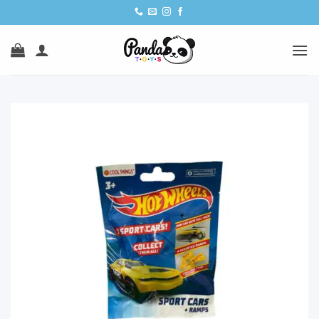
Ski
t
conten