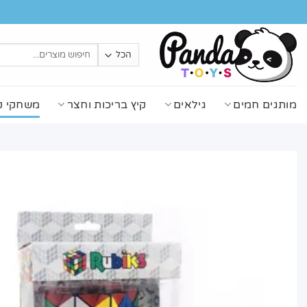
Ski
t
conten
חיפוש
עבור:
מותגים חמים
גילאים
קיץ בריכות וחצר
משחקי ק