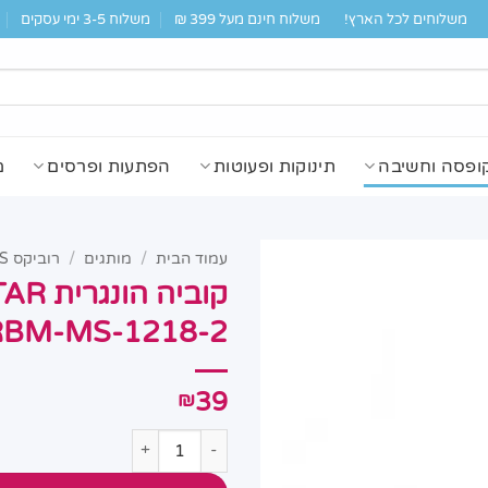
משלוחים לכל הארץ!
משלוח חינם מעל 399 ₪
משלוח 3-5 ימי עסקים
ופסה וחשיבה
תינוקות ופעוטות
הפתעות ופרסים
מ
עמוד הבית
/
מותגים
/
רוביקס RUBIK’S
RBM-MS-1218-2 לכל הגילאי
39
₪
כמות של קוביה הונגרית RUBIKS MAGIC STAR דגם: RBM-MS-1218-2 לכל הגילאים