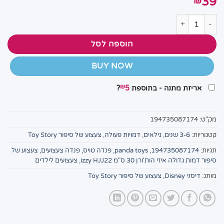
39
₪
כמות של צעצוע של סיפור דמות גדולה איזי הות'ורן 30 ס"מ izzy HJJ22 לילדים
הוספה לסל
BUY NOW
₪
אריזת מתנה - בתוספת
5
?
מק"ט:
194735087174
קטגוריות:
3-6 שנים
,
גילאים
,
דמויות פעולה
,
צעצוע של סיפור Toy Story
תגיות:
194735087174
,
panda toys
,
פנדה טויס
,
פנדה צעצועים
,
צעצוע של
סיפור דמות גדולה איזי הות'ורן 30 ס"מ izzy HJJ22
,
צעצועים לילדים
מותג:
דיסני Disney
,
צעצוע של סיפור Toy Story