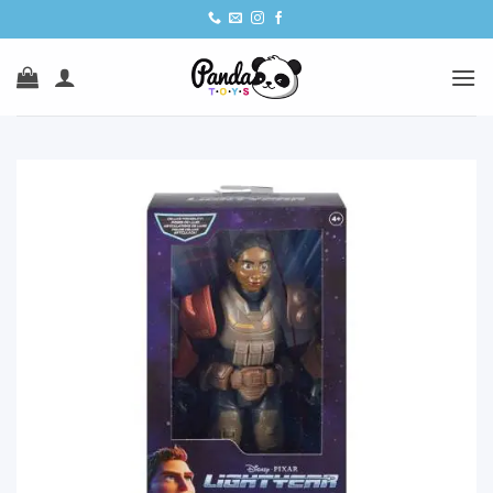
Ski
t
conten