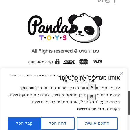
פנדה טויס © All Rights reserved
אנחנו מעריכים את פרטיותך
אנו משתמשים בעוגיות כדי לשפר את חוויית הגלישה שלך,
להציג פרסומות או תוכן מותאם אישית, ולנתח את התנועה שלנו.
MasterCard
Visa
בלחיצה על "קבל הכל", אתה מסכים לשימוש שלנו
בעוגיות.
מדיניות פרטיות
Code&concept בנייה ועיצוב אתרים
Copyright 2026 ©
התאם אישית
דחה הכל
קבל הכל