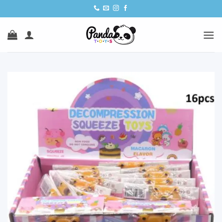
Ski
t
conten