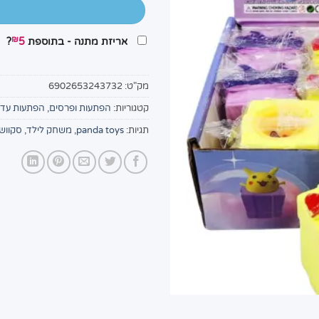
₪
אריזת מתנה - בתוספת
5
?
מק"ט:
6902653243732
קטגוריות:
הפתעות ופרסים
,
הפתעות עד 10 שקלים!
תגיות:
panda toys
,
משחק לילד
,
סקוושי פ