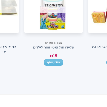
המלאי אזל
בצקים וסליים
נת סליים עם אביזרים BSD-5345
פליידו חול קנטי זוהר לילדים
יחידות 9434
₪
15
מידע נוסף