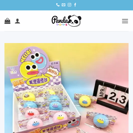
Ski
t
conten