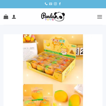
Ski
t
conten