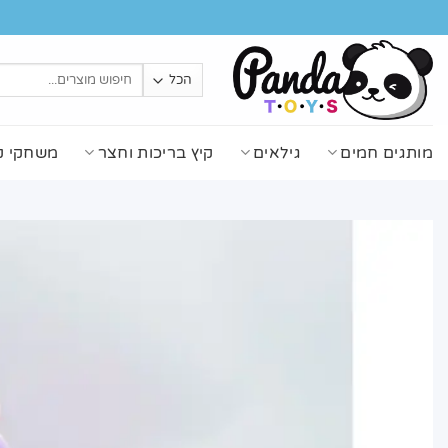
Ski
t
conten
חיפוש
עבור:
מותגים חמים
גילאים
קיץ בריכות וחצר
משחקי ק