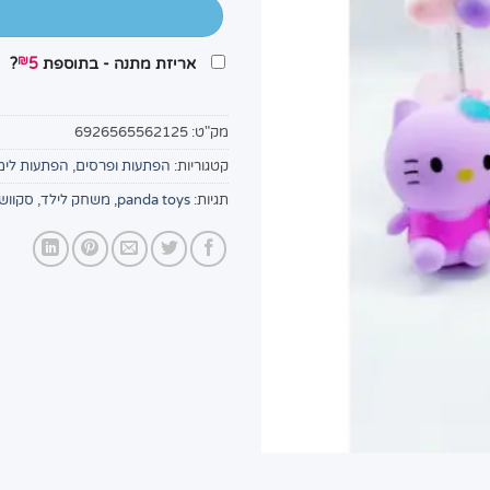
₪
אריזת מתנה - בתוספת
5
?
מק"ט:
6926565562125
קטגוריות:
הפתעות ופרסים
,
הפתעות לימ
תגיות:
panda toys
,
משחק לילד
,
סקוושי ני