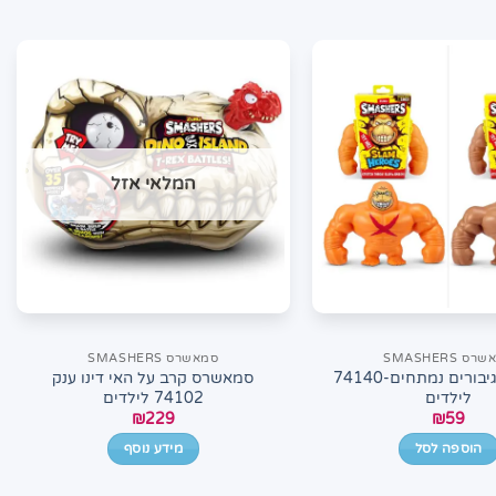
המלאי אזל
ס SMASHERS
סמאשרס SMASHERS
סמאשרס גיבורים נמתחים-74140
סמאשרס קרב על האי דינו ענק
לילדים
74102 לילדים
₪
229
₪
59
הוספה לסל
מידע נוסף