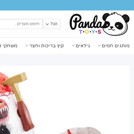
Ski
t
conten
חיפוש
עבור:
מותגים חמים
גילאים
קיץ בריכות וחצר
משחקי ק