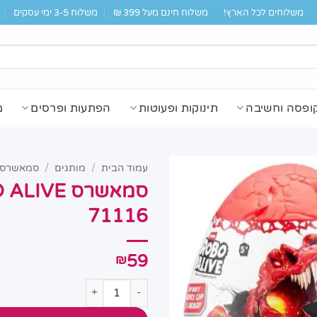
משלוחים לכל הארץ!
משלוח חינם מעל 399 ₪
משלוח 3-5 ימי עסקים
ופסה וחשיבה
תינוקות ופעוטות
הפתעות ופרסים
מ
עמוד הבית
/
מותגים
/
סמאשרס MASHERS
71116
59
₪
כמות של סמאשרס ROBO ALIVE דינוזאור גדול 71116