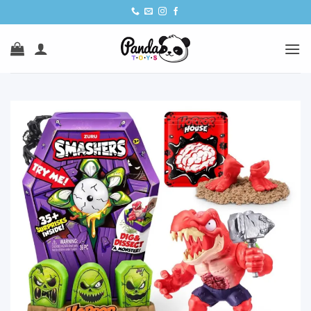
Ski
t
conten