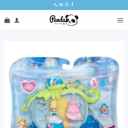
Ski
t
conten