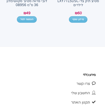
סטיצ תיק צד-LXY7TL5DSC
דובי פרווה סטיצ' סקוושימלון
לילדים
36 ס"מ 08956
₪
49
₪
60
מידע נוסף
הוספה לסל
מידע כללי
צרו קשר
החשבון שלי
תקנון האתר