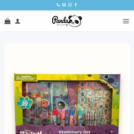
Ski
t
conten