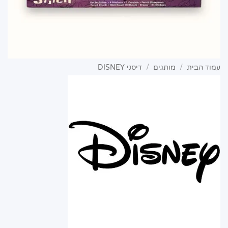
עמוד הבית
/
מותגים
/
דיסני DISNEY