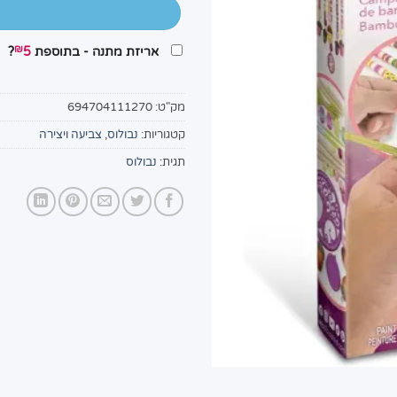
₪
אריזת מתנה - בתוספת
5
?
מק"ט:
694704111270
קטגוריות:
נבולוס
,
צביעה ויצירה
תגית:
נבולוס