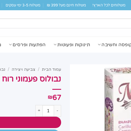
משלוחים לכל הארץ!
משלוח חינם מעל 399 ₪
משלוח 3-5 ימי עסקים
ופסה וחשיבה
תינוקות ופעוטות
הפתעות ופרסים
מ
עמוד הבית
/
צביעה ויצירה
/
נבו
נבולוס פעמוני רוח במבוק של ars
67
₪
כמות של נבולוס פעמוני רוח במבוק של Nebulous Stars