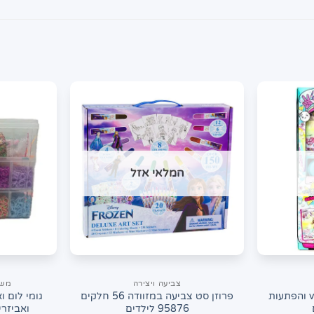
המלאי אזל
צביעה ויצירה
משח
מארז יצירה ענק vendees והפתעות
פרוזן סט צביעה במזוודה 56 חלקים
גומי לום ו
95876 לילדים
ואביזרים BSD5438 