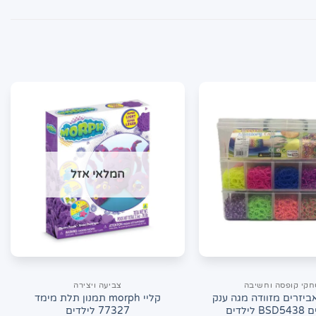
המלאי אזל
קי קופסה וחשיבה
צביעה ויצירה
אביזרים מזוודה מגה ענק
קליי morph תמנון תלת מימד
לילדים
77327 לילדים