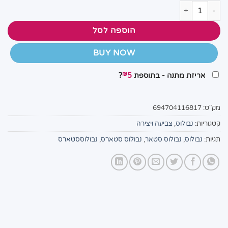
כמות של נבולוס סטארס פאזל הזליה 1000 חלקים 11681
הוספה לסל
BUY NOW
₪
אריזת מתנה - בתוספת
5
?
מק"ט:
694704116817
קטגוריות:
נבולוס
,
צביעה ויצירה
תגיות:
נבולוס
,
נבולוס סטאר
,
נבולוס סטארס
,
נבולוססטארס