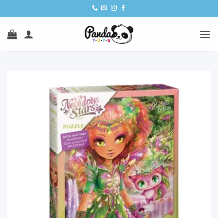
Ski
t
conten