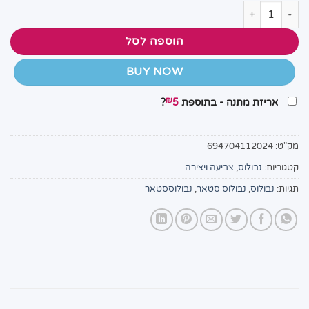
כמות של נבולוס סטארס ערכת משאלות הגלקסיה 11202 צנצנות משאלות גלקסיות של כוכבים
הוספה לסל
BUY NOW
₪
אריזת מתנה - בתוספת
5
?
מק"ט:
694704112024
קטגוריות:
נבולוס
,
צביעה ויצירה
תגיות:
נבולוס
,
נבולוס סטאר
,
נבולוססטאר