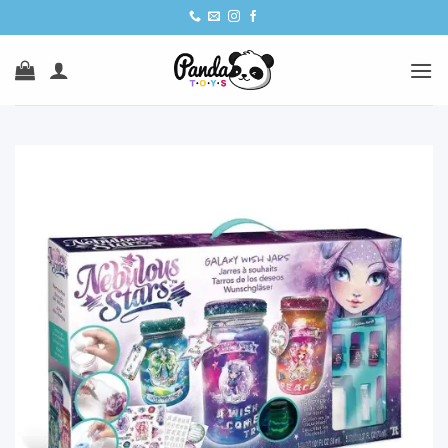
Ski
t
conten