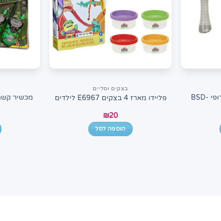
בצקים וסליים
מימיה כוס גדולה וקש טרופי BSD-
פליידו מארז 4 בצקים E6967 לילדים
₪
20
הוספה לסל