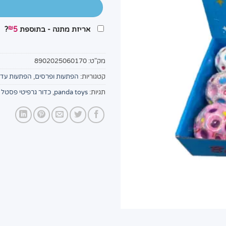
₪
אריזת מתנה - בתוספת
5
?
מק"ט:
8902025060170
קטגוריות:
הפתעות ופרסים
,
הפתעות עד 10 שקלים!
תגיות:
panda toys
,
כדור גרפיטי פסטל BSD-6017