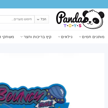
Ski
t
conten
חיפוש
עבור:
מותגים חמים
גילאים
קיץ בריכות וחצר
משחקי ק