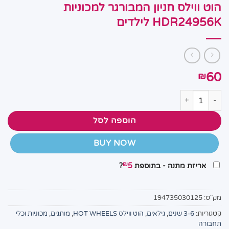
הוט ווילס חניון המבורגר למכוניות
HDR24956K לילדים
60
₪
כמות של הוט ווילס חניון המבורגר למכוניות HDR24956K לילדים
הוספה לסל
BUY NOW
₪
אריזת מתנה - בתוספת
5
?
מק"ט:
194735030125
קטגוריות:
3-6 שנים
,
גילאים
,
הוט ווילס HOT WHEELS
,
מותגים
,
מכוניות וכלי
תחבורה