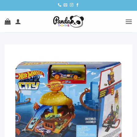
Ski
t
conten