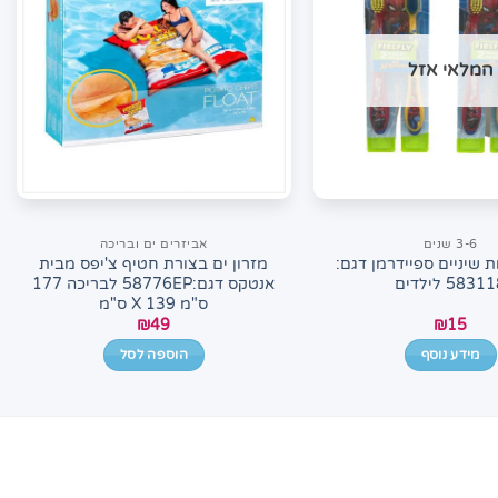
המלאי אזל
3-6 שנים
אביזרים ים ובריכה
 שיניים ספיידרמן דגם:
מזרון ים בצורת חטיף צ'יפס מבית
5831 לילדים
אנטקס דגם:58776EP לבריכה 177
ס"מ X 139 ס"מ
₪
49
₪
15
מידע נוסף
הוספה לסל