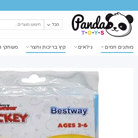
Ski
t
conten
חיפוש
עבור:
מותגים חמים
גילאים
קיץ בריכות וחצר
משחקי ק