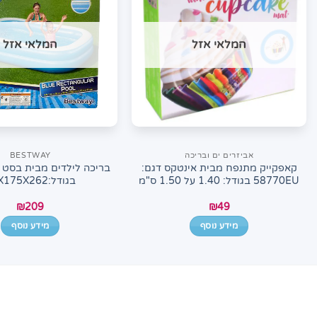
המלאי אזל
המלאי אזל
אביזרים ים ובריכה
BESTWAY
קאפקייק מתנפח מבית אינטקס דגם:
58770EU בגודל: 1.40 על 1.50 ס"מ
בגודל:51X175X262
₪
209
₪
49
מידע נוסף
מידע נוסף