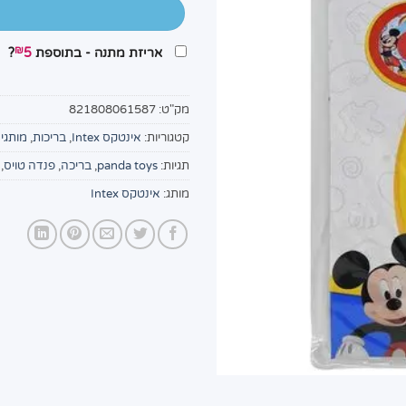
₪
אריזת מתנה - בתוספת
5
?
מק"ט:
821808061587
קטגוריות:
אינטקס Intex
,
בריכות
,
מותגי
תגיות:
panda toys
,
בריכה
,
פנדה טויס
,
מותג:
אינטקס Intex