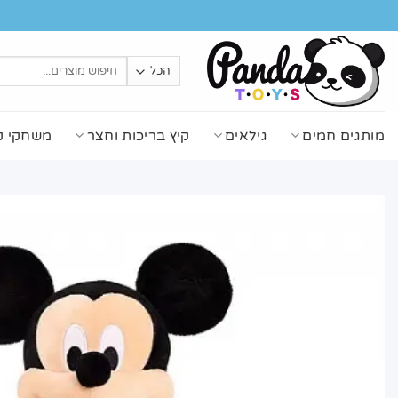
Ski
t
conten
חיפוש
עבור:
מותגים חמים
גילאים
קיץ בריכות וחצר
משחקי ק