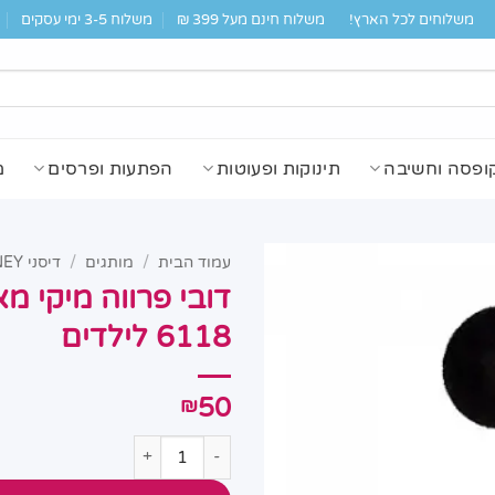
משלוחים לכל הארץ!
משלוח חינם מעל 399 ₪
משלוח 3-5 ימי עסקים
ופסה וחשיבה
תינוקות ופעוטות
הפתעות ופרסים
מ
עמוד הבית
/
מותגים
/
דיסני DISNEY
6118 לילדים
50
₪
כמות של דובי פרווה מיקי מאוס דיסני 46 ס"מ BSD-6118 לי