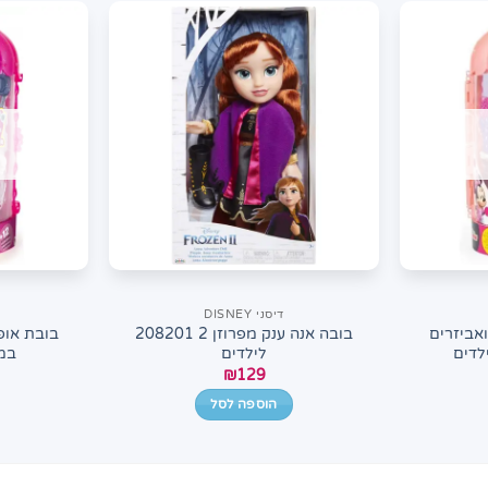
דיסני DISNEY
ואביזרים
בובה אנה ענק מפרוזן 2 208201
בובת אופנ
לדים
לילדים
במא
₪
129
הוספה לסל