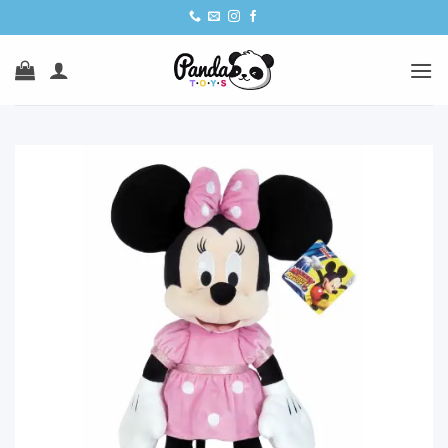
Ski
t
conten