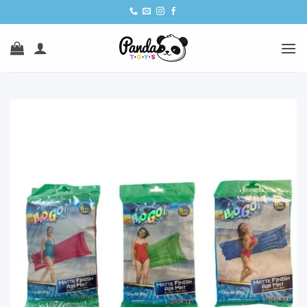
Ski
t
conten