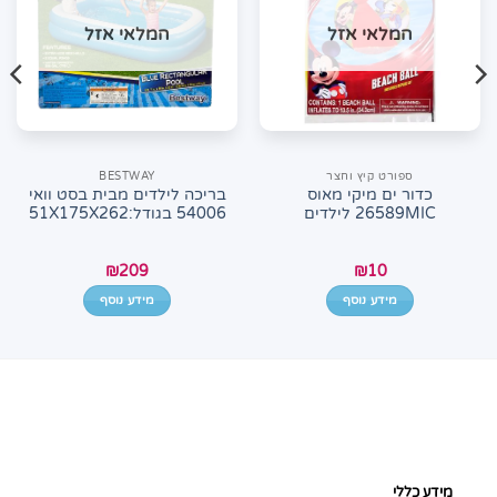
המלאי אזל
המלאי אזל
ספורט קיץ וחצר
BESTWAY
כדור ים מיקי מאוס
בריכה לילדים מבית בסט וואי
26589MIC לילדים
54006 בגודל:51X175X262
₪
209
₪
10
מידע נוסף
מידע נוסף
מידע כללי