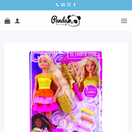
Ski
t
conten