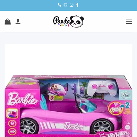
Ski
t
conten