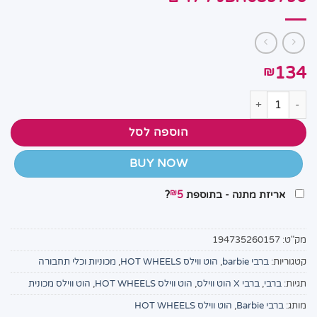
134
₪
כמות של בובה ברבי X הוט ווילס מכונית שלט JBH059796 לילדים
הוספה לסל
BUY NOW
₪
אריזת מתנה - בתוספת
5
?
מק"ט:
194735260157
קטגוריות:
ברבי barbie
,
הוט ווילס HOT WHEELS
,
מכוניות וכלי תחבורה
תגיות:
ברבי
,
ברבי X הוט ווילס
,
הוט ווילס HOT WHEELS
,
הוט ווילס מכונית
מותג:
ברבי Barbie
,
הוט ווילס HOT WHEELS