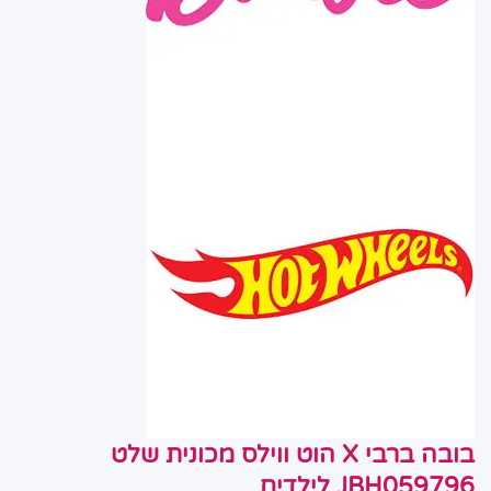
בובה ברבי X הוט ווילס מכונית שלט
JBH059796 לילדים