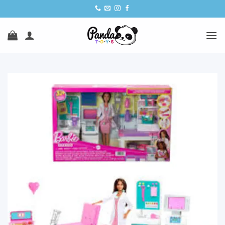
Ski
t
conten