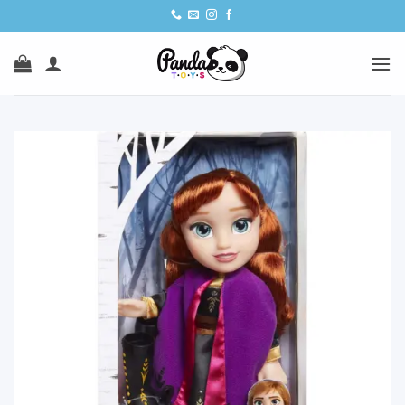
Ski
t
conten