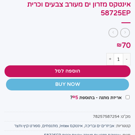
אינטקס מזרון ים מעורב צבעים וכרית
58725EP
70
₪
כמות של אינטקס מזרון ים מעורב צבעים וכרית 58725EP
הוספה לסל
BUY NOW
₪
אריזת מתנה - בתוספת
5
?
מק"ט:
78257587254
קטגוריות:
אביזרים ים ובריכה
,
אינטקס Intex
,
מתנפחים
,
ספורט קיץ וחצר