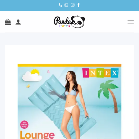
Ski
t
conten