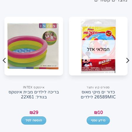
המלאי אזל
ספורט קיץ וחצר
אינטקס INTEX
כדור ים מיקי מאוס
בריכה לילדים מבית אינטקס
26589MIC לילדים
בגודל: 22X61
₪
29
₪
10
מידע נוסף
הוספה לסל