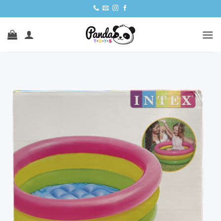
Ski
t
conten