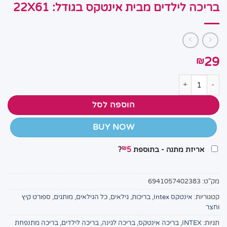
בריכה לילדים מבית אינטקס בגודל: 22X61
29
₪
כמות של בריכה לילדים מבית אינטקס בגודל: 22X61
הוספה לסל
BUY NOW
₪
אריזת מתנה - בתוספת
5
?
מק"ט:
6941057402383
קטגוריות:
אינטקס Intex
,
בריכות
,
גילאים
,
כל הגילאים
,
מותגים
,
ספורט קיץ
וחצר
תגיות:
INTEX
,
בריכה אינטקס
,
בריכה לגינה
,
בריכה לילדים
,
בריכה מתנפחת