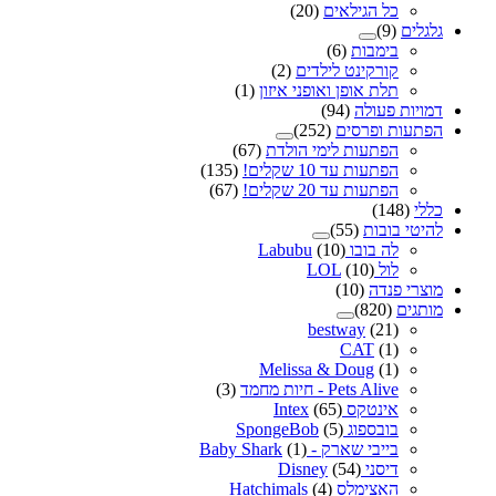
כל הגילאים
(20)
גלגלים
(9)
בימבות
(6)
קורקינט לילדים
(2)
תלת אופן ואופני איזון
(1)
דמויות פעולה
(94)
הפתעות ופרסים
(252)
הפתעות לימי הולדת
(67)
הפתעות עד 10 שקלים!
(135)
הפתעות עד 20 שקלים!
(67)
כללי
(148)
להיטי בובות
(55)
לה בובו Labubu
(10)
לול LOL
(10)
מוצרי פנדה
(10)
מותגים
(820)
bestway
(21)
CAT
(1)
Melissa & Doug
(1)
Pets Alive - חיות מחמד
(3)
אינטקס Intex
(65)
בובספוג SpongeBob
(5)
בייבי שארק - Baby Shark
(1)
דיסני Disney
(54)
האצימלס Hatchimals
(4)