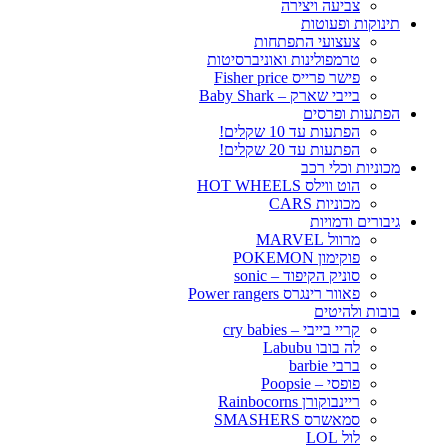
צביעה ויצירה
תינוקות ופעוטות
צעצועי התפתחות
טרמפולינות ואוניברסיטות
פישר פרייס Fisher price
בייבי שארק – Baby Shark
הפתעות ופרסים
הפתעות עד 10 שקלים!
הפתעות עד 20 שקלים!
מכוניות וכלי רכב
הוט ווילס HOT WHEELS
מכוניות CARS
גיבורים ודמויות
מרוול MARVEL
פוקימון POKEMON
סוניק הקיפוד – sonic
פאוור רינגרס Power rangers
בובות ולהיטים
קריי בייבי – cry babies
לה בובו Labubu
ברבי barbie
פופסי – Poopsie
ריינבוקורן Rainbocorns
סמאשרס SMASHERS
לול LOL