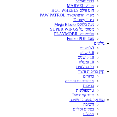
ברבי barbie
מרוול MARVEL
הוט ווילס HOT WHEELS
מפרץ הרפתקאות PAW PATROL
דיסני Disney
מגה בלוקס Mega Blocks
מטוסי על SUPER WINGS
פליימוביל PLAYMOBIL
פופ! Funko POP
גילאים
0-3 שנים
3-6 שנים
5-10 שנים
10 ומעלה
כל הגילאים
קיץ בריכות וחצר
כדורים
אביזרים ים ובריכה
בריכות
טרמפולינות
אינטקס Intex
משחקי קופסה וחשיבה
חשיבה
בצקים וסליים
פאזלים