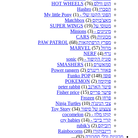
הוט ווילס HOT WHEELS
(76)
הסברו Hasbro
(3)
הפוני הקטן שלי - My little Pony
(1)
מאצ'בוקס Matchbox
(2)
מטוסי על SUPER WINGS
(19)
מיניונים - Minions
(3)
מכוניות CARS
(9)
מפרץ הרפתקאות PAW PATROL
(68)
מרוול MARVEL
(57)
נרף NERF
(4)
סוניק הקיפוד - sonic
(9)
סמאשרס SMASHERS
(11)
פאוור רינגרס Power rangers
(2)
פופ! Funko POP
(148)
פוקימון POKEMON
(2)
פיטר הארנב peter rabbit
(1)
פישר פרייס Fisher price
(15)
פרוזן Frozen
(2)
צבי הנינג'ה Ninja Turtles
(10)
צעצוע של סיפור Toy Story
(34)
קוקו מלון - cocomelon
(2)
קריי בייבי - cry babies
(14)
רוביקס rubik’s
(2)
ריינבוקורן Rainbocorns
(28)
מכוניות וכלי תחבורה
(92)