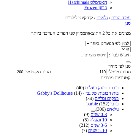
האצימלס Hatchimals
פרוזן Frozen
עמוד הבית
/
גלגלים
/
קורקינט לילדים
סנן
מציגים את כל ⁦2⁩ התוצאות
ממוין לפי הפריט העדכני ביותר
חיפוש עבור:
סנן לפי מחיר
מחיר מינימלי
מחיר מקסימלי
קטגוריות מוצרים
בובות תינוק ועגלות
(40)
בית הבובות של גבי - Gabby's Dollhouse
(14)
בצקים וסליים
(34)
ברבי barbie
(152)
גילאים
(306)
0-3 שנים
(9)
10 ומעלה
(5)
3-6 שנים
(212)
5-10 שנים
(7)