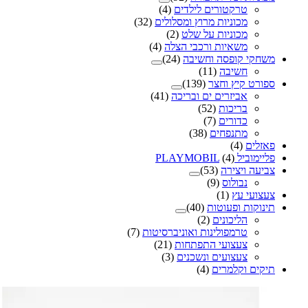
טרקטורים לילדים
(4)
מכוניות מרוץ ומסלולים
(32)
מכוניות על שלט
(2)
משאיות ורכבי הצלה
(4)
משחקי קופסה וחשיבה
(24)
חשיבה
(11)
ספורט קיץ וחצר
(139)
אביזרים ים ובריכה
(41)
בריכות
(52)
כדורים
(7)
מתנפחים
(38)
פאזלים
(4)
פליימוביל PLAYMOBIL
(4)
צביעה ויצירה
(53)
נבולוס
(9)
צעצועי עץ
(1)
תינוקות ופעוטות
(40)
הליכונים
(2)
טרמפולינות ואוניברסיטות
(7)
צעצועי התפתחות
(21)
צעצועים ונשכנים
(3)
תיקים וקלמרים
(4)