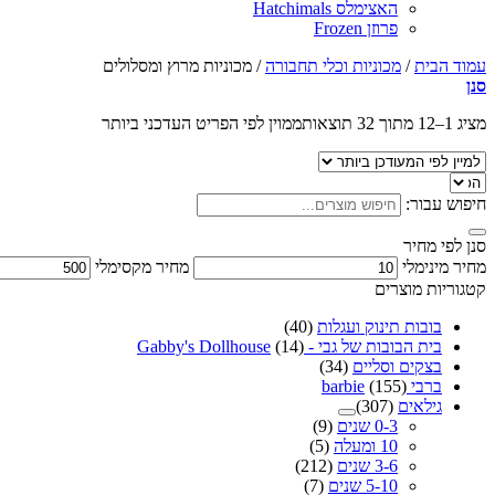
האצימלס Hatchimals
פרוזן Frozen
עמוד הבית
/
מכוניות וכלי תחבורה
/
מכוניות מרוץ ומסלולים
סנן
מציג 1–12 מתוך 32 תוצאות
ממוין לפי הפריט העדכני ביותר
חיפוש עבור:
סנן לפי מחיר
מחיר מינימלי
מחיר מקסימלי
קטגוריות מוצרים
בובות תינוק ועגלות
(40)
בית הבובות של גבי - Gabby's Dollhouse
(14)
בצקים וסליים
(34)
ברבי barbie
(155)
גילאים
(307)
0-3 שנים
(9)
10 ומעלה
(5)
3-6 שנים
(212)
5-10 שנים
(7)