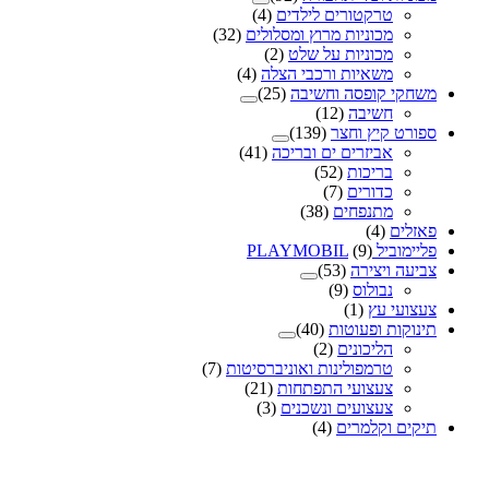
טרקטורים לילדים
(4)
מכוניות מרוץ ומסלולים
(32)
מכוניות על שלט
(2)
משאיות ורכבי הצלה
(4)
משחקי קופסה וחשיבה
(25)
חשיבה
(12)
ספורט קיץ וחצר
(139)
אביזרים ים ובריכה
(41)
בריכות
(52)
כדורים
(7)
מתנפחים
(38)
פאזלים
(4)
פליימוביל PLAYMOBIL
(9)
צביעה ויצירה
(53)
נבולוס
(9)
צעצועי עץ
(1)
תינוקות ופעוטות
(40)
הליכונים
(2)
טרמפולינות ואוניברסיטות
(7)
צעצועי התפתחות
(21)
צעצועים ונשכנים
(3)
תיקים וקלמרים
(4)