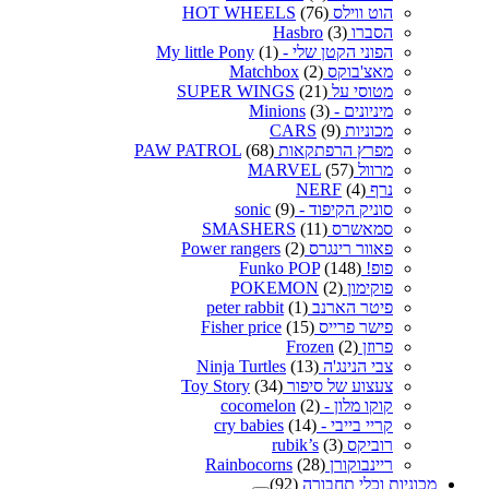
הוט ווילס HOT WHEELS
(76)
הסברו Hasbro
(3)
הפוני הקטן שלי - My little Pony
(1)
מאצ'בוקס Matchbox
(2)
מטוסי על SUPER WINGS
(21)
מיניונים - Minions
(3)
מכוניות CARS
(9)
מפרץ הרפתקאות PAW PATROL
(68)
מרוול MARVEL
(57)
נרף NERF
(4)
סוניק הקיפוד - sonic
(9)
סמאשרס SMASHERS
(11)
פאוור רינגרס Power rangers
(2)
פופ! Funko POP
(148)
פוקימון POKEMON
(2)
פיטר הארנב peter rabbit
(1)
פישר פרייס Fisher price
(15)
פרוזן Frozen
(2)
צבי הנינג'ה Ninja Turtles
(13)
צעצוע של סיפור Toy Story
(34)
קוקו מלון - cocomelon
(2)
קריי בייבי - cry babies
(14)
רוביקס rubik’s
(3)
ריינבוקורן Rainbocorns
(28)
מכוניות וכלי תחבורה
(92)