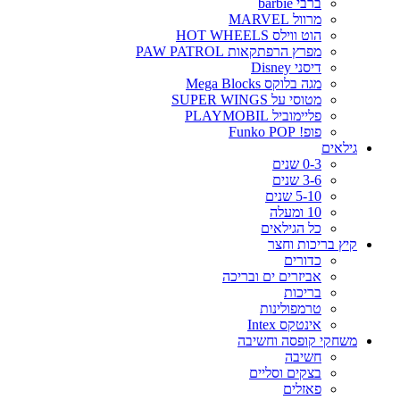
ברבי barbie
מרוול MARVEL
הוט ווילס HOT WHEELS
מפרץ הרפתקאות PAW PATROL
דיסני Disney
מגה בלוקס Mega Blocks
מטוסי על SUPER WINGS
פליימוביל PLAYMOBIL
פופ! Funko POP
גילאים
0-3 שנים
3-6 שנים
5-10 שנים
10 ומעלה
כל הגילאים
קיץ בריכות וחצר
כדורים
אביזרים ים ובריכה
בריכות
טרמפולינות
אינטקס Intex
משחקי קופסה וחשיבה
חשיבה
בצקים וסליים
פאזלים