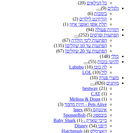
כל הגילאים
(20)
גלגלים
(9)
בימבות
(6)
קורקינט לילדים
(2)
תלת אופן ואופני איזון
(1)
דמויות פעולה
(94)
הפתעות ופרסים
(252)
הפתעות לימי הולדת
(67)
הפתעות עד 10 שקלים!
(135)
הפתעות עד 20 שקלים!
(67)
כללי
(148)
להיטי בובות
(55)
לה בובו Labubu
(10)
לול LOL
(10)
מוצרי פנדה
(10)
מותגים
(826)
bestway
(21)
CAT
(1)
Melissa & Doug
(1)
Pets Alive - חיות מחמד
(3)
אינטקס Intex
(65)
בובספוג SpongeBob
(5)
בייבי שארק - Baby Shark
(1)
דיסני Disney
(54)
האצימלס Hatchimals
(4)