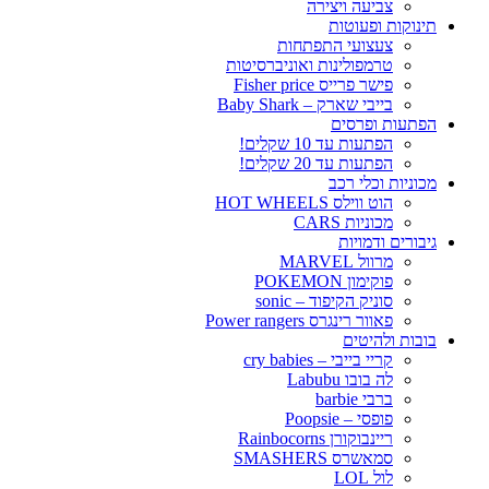
צביעה ויצירה
תינוקות ופעוטות
צעצועי התפתחות
טרמפולינות ואוניברסיטות
פישר פרייס Fisher price
בייבי שארק – Baby Shark
הפתעות ופרסים
הפתעות עד 10 שקלים!
הפתעות עד 20 שקלים!
מכוניות וכלי רכב
הוט ווילס HOT WHEELS
מכוניות CARS
גיבורים ודמויות
מרוול MARVEL
פוקימון POKEMON
סוניק הקיפוד – sonic
פאוור רינגרס Power rangers
בובות ולהיטים
קריי בייבי – cry babies
לה בובו Labubu
ברבי barbie
פופסי – Poopsie
ריינבוקורן Rainbocorns
סמאשרס SMASHERS
לול LOL