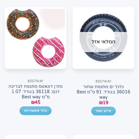
המלאי אזל
BESTWAY
BESTWAY
מזרן דונאטס מתנפח לבריכה
גלגל ים מתנפח שחור
דגם: 36118 בגודל: 1.07
36016 בגודל: 91 ס"מ Best
ס"מ Best way
way
₪
45
₪
19
בחר אפשרויות
מידע נוסף
למוצר
זה
יש
מספר