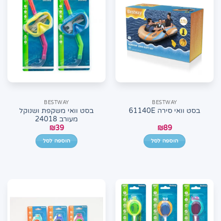
BESTWAY
BESTWAY
בסט וואי משקפת ושנוקל
בסט וואי סירה 61140E
מעורב 24018
₪
39
₪
89
הוספה לסל
הוספה לסל