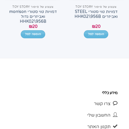
צעצוע של סיפור TOY STORY
צעצוע של סיפור TOY STORY
דמויות טוי סטורי STEEL
דמויות טוי סטורי morrison
ואביזרים HHK02\956B
ואביזרים גדול
HHK02\956B
₪
20
₪
20
הוספה לסל
הוספה לסל
מידע כללי
צרו קשר
החשבון שלי
תקנון האתר