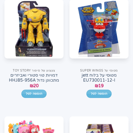
מטוסי על SUPER WINGS
צעצוע של סיפור TOY STORY
מטוסי על בלוח jett
דמויות טוי סטורי ואביזרים
EU730011-12-I
מתכוונן גדול HHJ85-956A
₪
20
₪
19
הוספה לסל
הוספה לסל