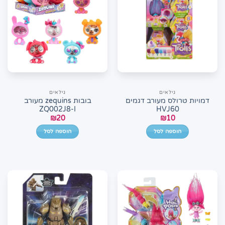
גילאים
גילאים
דמויות טרולס מעורב דגמים
בובות zequins מעורב
ZQ002J8-I
HVJ60
₪
20
₪
10
הוספה לסל
הוספה לסל