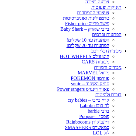
צביעה ויצירה
תינוקות ופעוטות
צעצועי התפתחות
טרמפולינות ואוניברסיטות
פישר פרייס Fisher price
בייבי שארק – Baby Shark
הפתעות ופרסים
הפתעות עד 10 שקלים!
הפתעות עד 20 שקלים!
מכוניות וכלי רכב
הוט ווילס HOT WHEELS
מכוניות CARS
גיבורים ודמויות
מרוול MARVEL
פוקימון POKEMON
סוניק הקיפוד – sonic
פאוור רינגרס Power rangers
בובות ולהיטים
קריי בייבי – cry babies
לה בובו Labubu
ברבי barbie
פופסי – Poopsie
ריינבוקורן Rainbocorns
סמאשרס SMASHERS
לול LOL