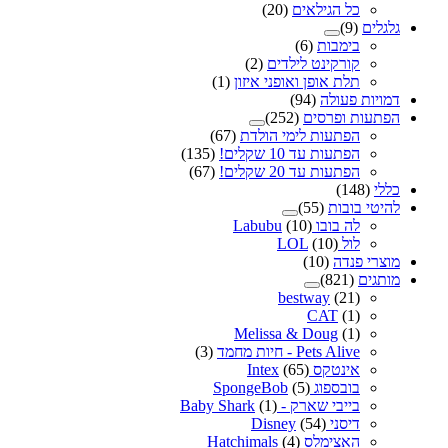
כל הגילאים
(20)
גלגלים
(9)
בימבות
(6)
קורקינט לילדים
(2)
תלת אופן ואופני איזון
(1)
דמויות פעולה
(94)
הפתעות ופרסים
(252)
הפתעות לימי הולדת
(67)
הפתעות עד 10 שקלים!
(135)
הפתעות עד 20 שקלים!
(67)
כללי
(148)
להיטי בובות
(55)
לה בובו Labubu
(10)
לול LOL
(10)
מוצרי פנדה
(10)
מותגים
(821)
bestway
(21)
CAT
(1)
Melissa & Doug
(1)
Pets Alive - חיות מחמד
(3)
אינטקס Intex
(65)
בובספוג SpongeBob
(5)
בייבי שארק - Baby Shark
(1)
דיסני Disney
(54)
האצימלס Hatchimals
(4)