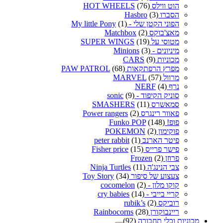
הוט ווילס HOT WHEELS
(76)
הסברו Hasbro
(3)
הפוני הקטן שלי - My little Pony
(1)
מאצ'בוקס Matchbox
(2)
מטוסי על SUPER WINGS
(19)
מיניונים - Minions
(3)
מכוניות CARS
(9)
מפרץ הרפתקאות PAW PATROL
(68)
מרוול MARVEL
(57)
נרף NERF
(4)
סוניק הקיפוד - sonic
(9)
סמאשרס SMASHERS
(11)
פאוור רינגרס Power rangers
(2)
פופ! Funko POP
(148)
פוקימון POKEMON
(2)
פיטר הארנב peter rabbit
(1)
פישר פרייס Fisher price
(15)
פרוזן Frozen
(2)
צבי הנינג'ה Ninja Turtles
(11)
צעצוע של סיפור Toy Story
(34)
קוקו מלון - cocomelon
(2)
קריי בייבי - cry babies
(14)
רוביקס rubik’s
(2)
ריינבוקורן Rainbocorns
(28)
מכוניות וכלי תחבורה
(92)