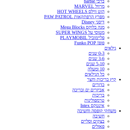
ברבי barbie
מרוול MARVEL
הוט ווילס HOT WHEELS
מפרץ הרפתקאות PAW PATROL
דיסני Disney
מגה בלוקס Mega Blocks
מטוסי על SUPER WINGS
פליימוביל PLAYMOBIL
פופ! Funko POP
גילאים
0-3 שנים
3-6 שנים
5-10 שנים
10 ומעלה
כל הגילאים
קיץ בריכות וחצר
כדורים
אביזרים ים ובריכה
בריכות
טרמפולינות
אינטקס Intex
משחקי קופסה וחשיבה
חשיבה
בצקים וסליים
פאזלים