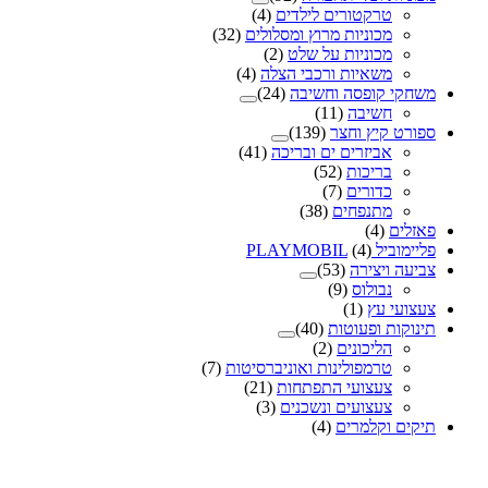
טרקטורים לילדים
(4)
מכוניות מרוץ ומסלולים
(32)
מכוניות על שלט
(2)
משאיות ורכבי הצלה
(4)
משחקי קופסה וחשיבה
(24)
חשיבה
(11)
ספורט קיץ וחצר
(139)
אביזרים ים ובריכה
(41)
בריכות
(52)
כדורים
(7)
מתנפחים
(38)
פאזלים
(4)
פליימוביל PLAYMOBIL
(4)
צביעה ויצירה
(53)
נבולוס
(9)
צעצועי עץ
(1)
תינוקות ופעוטות
(40)
הליכונים
(2)
טרמפולינות ואוניברסיטות
(7)
צעצועי התפתחות
(21)
צעצועים ונשכנים
(3)
תיקים וקלמרים
(4)